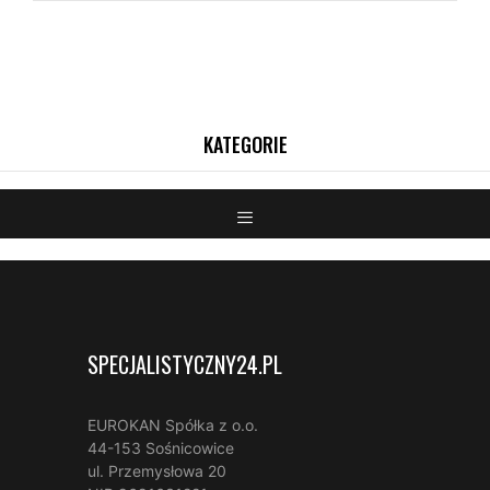
SPECJALISTYCZNY24.PL
EUROKAN Spółka z o.o.
44-153 Sośnicowice
ul. Przemysłowa 20