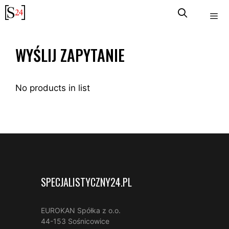
Przejdź
do
treści
WYŚLIJ ZAPYTANIE
No products in list
SPECJALISTYCZNY24.PL
EUROKAN Spółka z o.o.
44-153 Sośnicowice