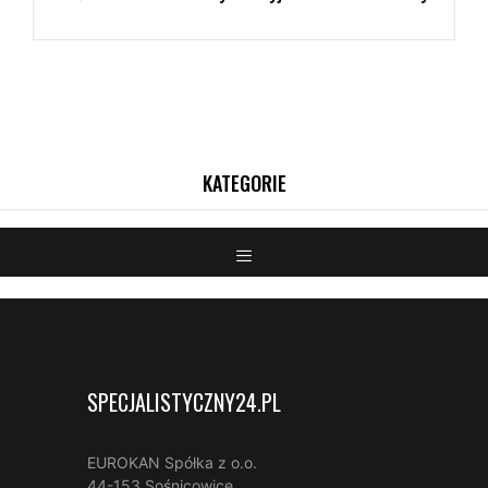
SPECJALISTYCZNY24.PL
EUROKAN Spółka z o.o.
44-153 Sośnicowice