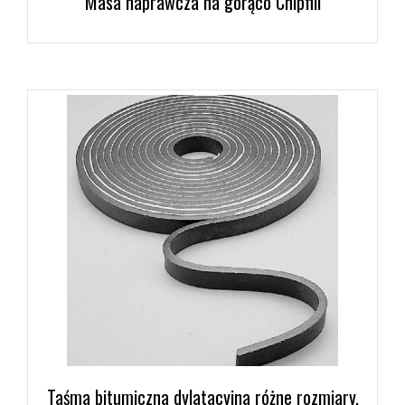
Masa naprawcza na gorąco Chipfill
Taśma bitumiczna dylatacyjna różne rozmiary.