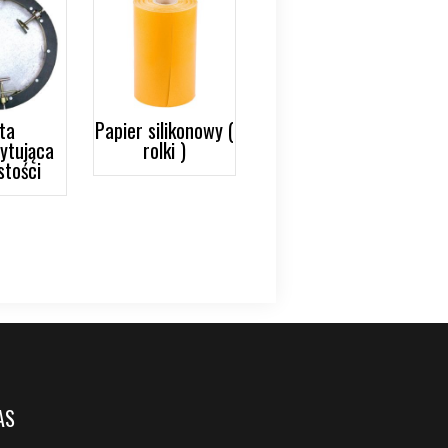
ta
Papier silikonowy (
ytująca
rolki )
stości
AS