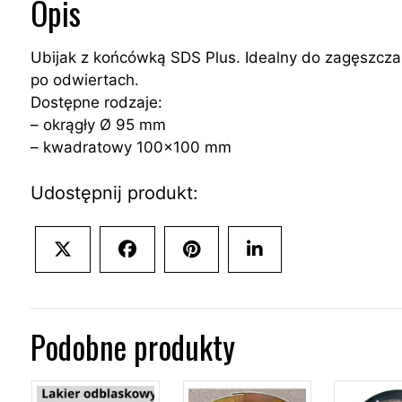
Opis
Ubijak z końcówką SDS Plus. Idealny do zagęszcza
po odwiertach.
Dostępne rodzaje:
– okrągły Ø 95 mm
– kwadratowy 100×100 mm
Udostępnij produkt:
Share
Share
Share
Share
on
on
on
on
X
Facebook
Pinterest
LinkedIn
(Twitter)
Podobne produkty