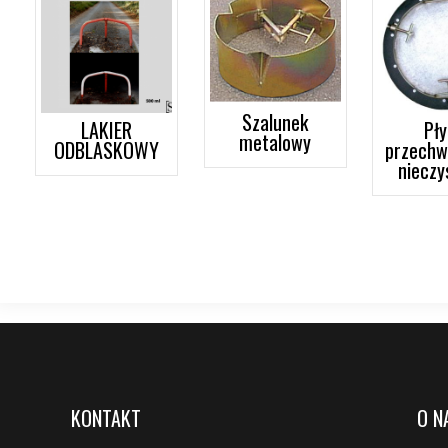
Szalunek
LAKIER
Pły
metalowy
ODBLASKOWY
przechw
nieczy
KONTAKT
O N