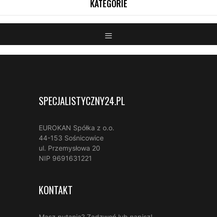
SPECJALISTYCZNY24.PL
EUROKAN Spółka z o.o.
44-153 Sośnicowice
ul. Przemysłowa 20
NIP 9691631221
KONTAKT
Masz pytania? Zadzwoń lub napisz!