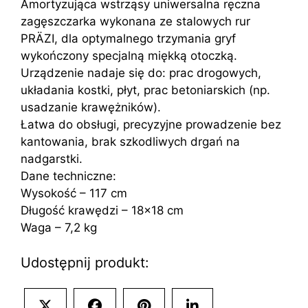
Amortyzująca wstrząsy uniwersalna ręczna
zagęszczarka wykonana ze stalowych rur
PRÄZI, dla optymalnego trzymania gryf
wykończony specjalną miękką otoczką.
Urządzenie nadaje się do: prac drogowych,
układania kostki, płyt, prac betoniarskich (np.
usadzanie krawężników).
Łatwa do obsługi, precyzyjne prowadzenie bez
kantowania, brak szkodliwych drgań na
nadgarstki.
Dane techniczne:
Wysokość – 117 cm
Długość krawędzi – 18×18 cm
Waga – 7,2 kg
Udostępnij produkt:
Share
Share
Share
Share