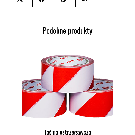
on
on
on
on
X
Facebook
Pinterest
LinkedIn
(Twitter)
Podobne produkty
Taśma ostrzegawcza