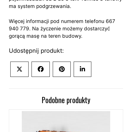
ma system podgrzewania.
Więcej informacji pod numerem telefonu 667
940 779. Na życzenie możemy dostarczyć
gorącą masę na teren budowy.
Udostępnij produkt:
Share
Share
Share
Share
on
on
on
on
X
Facebook
Pinterest
LinkedIn
(Twitter)
Podobne produkty