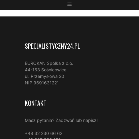
SPECJALISTYCZNY24.PL
EUROKAN Spółka z o.o.
44-153 Sośnicowice
ul. Przemysłowa 20
NIP 9691631221
KONTAKT
Masz pytania? Zadzwoń lub napisz!
+48 32 230 66 62