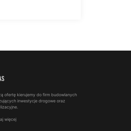
AS
ą ofertę kierujemy do firm budowlanych
izujących inwestycje drogowe oraz
lizacyjne.
aj więcej