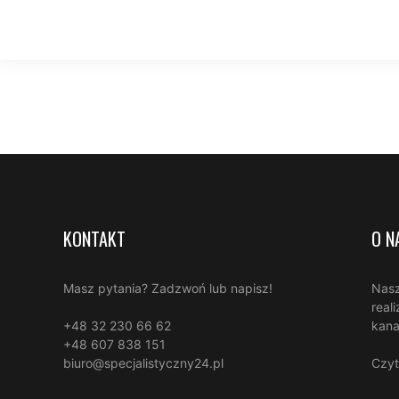
KONTAKT
O N
Masz pytania? Zadzwoń lub napisz!
Nasz
real
+48 32 230 66 62
kana
+48 607 838 151
biuro@specjalistyczny24.pl
Czyt