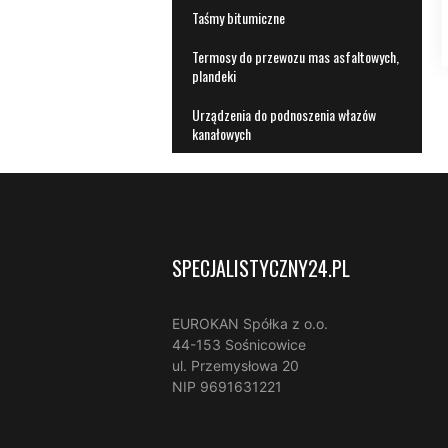
Taśmy bitumiczne
Termosy do przewozu mas asfaltowych,
plandeki
Urządzenia do podnoszenia włazów
kanałowych
SPECJALISTYCZNY24.PL
EUROKAN Spółka z o.o.
44-153 Sośnicowice
ul. Przemysłowa 20
NIP 9691631221