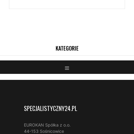
SPECJALISTYCZNY24.PL
EUROKAN Spółka z o.o.
44-153 Sośnicowice