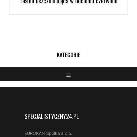
Taśma uszczelniająca w odcieniu czerwieni
SPECJALISTYCZNY24.PL
EUROKAN Spółka z o.o.