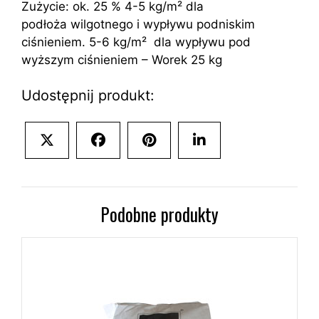
Zużycie: ok. 25 % 4-5 kg/m² dla
podłoża wilgotnego i wypływu podniskim
ciśnieniem. 5-6 kg/m² dla wypływu pod
wyższym ciśnieniem – Worek 25 kg
Udostępnij produkt:
Share
Share
Share
Share
on
on
on
on
X
Facebook
Pinterest
LinkedIn
(Twitter)
Podobne produkty