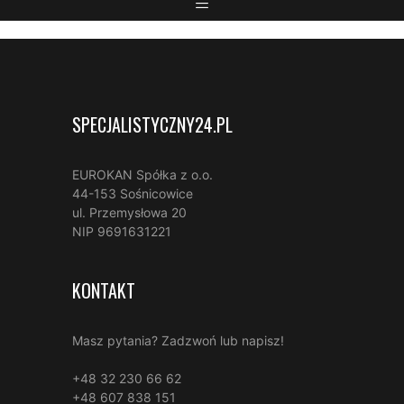
SPECJALISTYCZNY24.PL
EUROKAN Spółka z o.o.
44-153 Sośnicowice
ul. Przemysłowa 20
NIP 9691631221
KONTAKT
Masz pytania? Zadzwoń lub napisz!
+48 32 230 66 62
+48 607 838 151